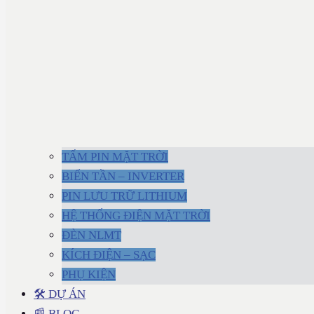
TẤM PIN MẶT TRỜI
BIẾN TẦN – INVERTER
PIN LƯU TRỮ LITHIUM
HỆ THỐNG ĐIỆN MẶT TRỜI
ĐÈN NLMT
KÍCH ĐIỆN – SẠC
PHỤ KIỆN
🛠 DỰ ÁN
📰 BLOG