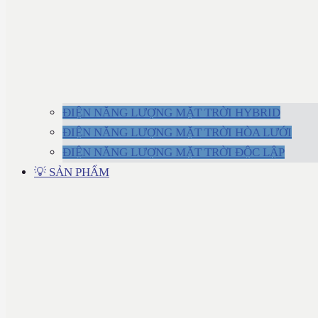
ĐIỆN NĂNG LƯỢNG MẶT TRỜI HYBRID
ĐIỆN NĂNG LƯỢNG MẶT TRỜI HÒA LƯỚI
ĐIỆN NĂNG LƯỢNG MẶT TRỜI ĐỘC LẬP
💡 SẢN PHẨM